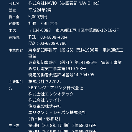
株式会社NAVIO（英語表記 NAVIO Inc.）
会社名
平成24年2月
設立
5,000万円
資本金
社長 小川 京介
代表者
〒134-0083 東京都江戸川区中葛西6-12-16-2F
本店
TEL：03-6808-4384
連絡先
FAX：03-6808-6780
東京都知事許可（般-26）第141986号 電気通信工
事業内容
事業
東京都知事許可（般-1 ）第141986号 電気工事業
みなし電気工事業第1910768号
特定労働者派遣許可番号14-304795
株式会社きんでん
主要取引
SBエンジニアリング株式会社
先
株式会社エクシオテック
株式会社ミライト
住友電設株式会社
エリクソン・ジャパン株式会社
(順不同・敬称略)
第6期（2018年 1月期）2億6800万円
売上高
第7期（2019年 1月期）3億6900万円